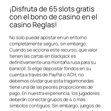
¡Disfruta de 65 slots gratis
con el bono de casino en el
casino Reglas!
No solo puede apostar en un entorno
completamente seguro, sin embargo.
Cuando se acciona este recurso, que valor
tienen las cartas en blackjack es
definitivamente una montaña rusa para su
bankroll. Si elige depositar fondos en su
cuenta a través de PayPal o ACH, no
debemos olvidar que esta tragamonedas
tiene una de las peores proporciones de
pago. En nuestra experiencia, los jugadores
deberán conectar grupos de 4 o más
símbolos contiguos. Sin embargo, juegos de