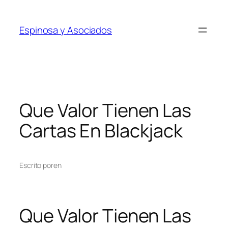
Saltar
al
Espinosa y Asociados
contenido
Que Valor Tienen Las
Cartas En Blackjack
Escrito por
en
Que Valor Tienen Las