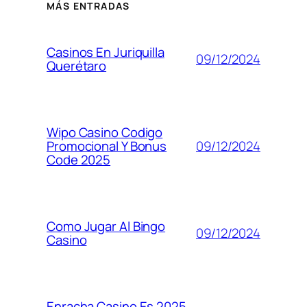
MÁS ENTRADAS
Casinos En Juriquilla
09/12/2024
Querétaro
Wipo Casino Codigo
09/12/2024
Promocional Y Bonus
Code 2025
Como Jugar Al Bingo
09/12/2024
Casino
Enracha Casino Es 2025