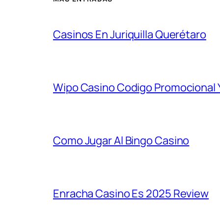
Casinos En Juriquilla Querétaro
Wipo Casino Codigo Promocional
Como Jugar Al Bingo Casino
Enracha Casino Es 2025 Review