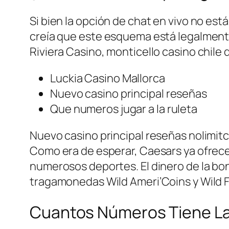
Si bien la opción de chat en vivo no es
creía que este esquema está legalmente
Riviera Casino, monticello casino chile
Luckia Casino Mallorca
Nuevo casino principal reseñas
Que numeros jugar a la ruleta
Nuevo casino principal reseñas nolimit
Como era de esperar, Caesars ya ofrec
numerosos deportes. El dinero de la bon
tragamonedas Wild Ameri’Coins y Wild F
Cuantos Números Tiene La