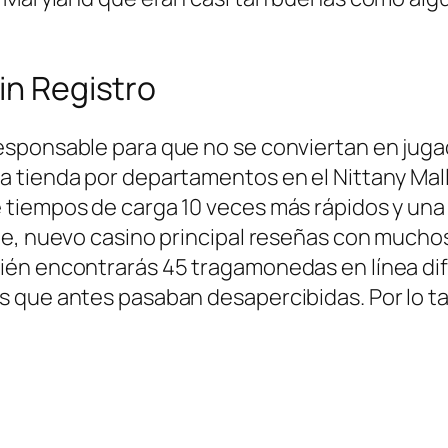
in Registro
esponsable para que no se conviertan en juga
 tienda por departamentos en el Nittany Mall 
tiempos de carga 10 veces más rápidos y una 
le, nuevo casino principal reseñas con muchos
ién encontrarás 45 tragamonedas en línea dif
 que antes pasaban desapercibidas. Por lo t