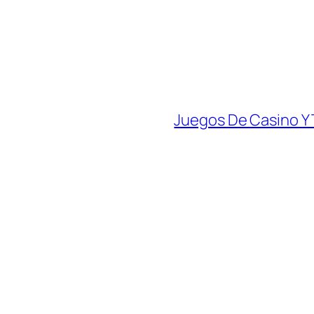
Juegos De Casino Y 