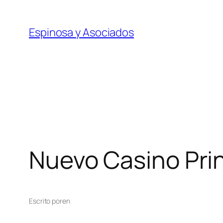
Saltar
al
Espinosa y Asociados
contenido
Nuevo Casino Pri
Escrito por
en