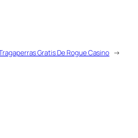
Tragaperras Gratis De Rogue Casino
→