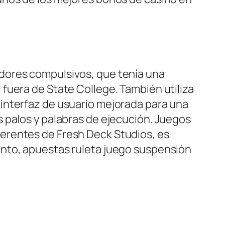
dores compulsivos, que tenía una
fuera de State College. También utiliza
interfaz de usuario mejorada para una
 palos y palabras de ejecución. Juegos
erentes de Fresh Deck Studios, es
anto, apuestas ruleta juego suspensión