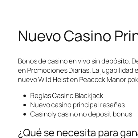
Nuevo Casino Pri
Bonos de casino en vivo sin depósito.
De
en Promociones Diarias.
La jugabilidad 
nuevo Wild Heist en Peacock Manor pok
Reglas Casino Blackjack
Nuevo casino principal reseñas
Casinoly casino no deposit bonus
¿Qué se necesita para gana