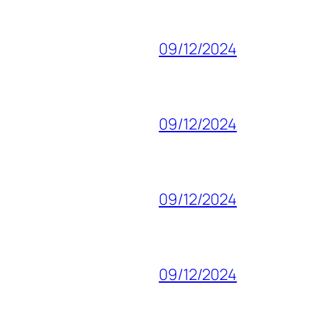
09/12/2024
09/12/2024
09/12/2024
09/12/2024