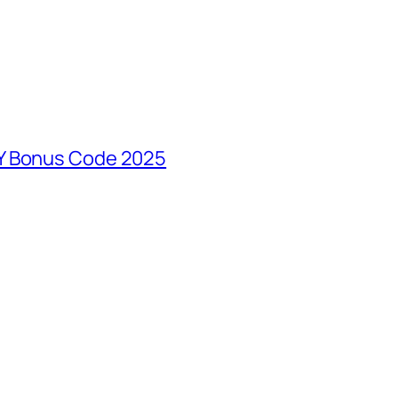
 Y Bonus Code 2025