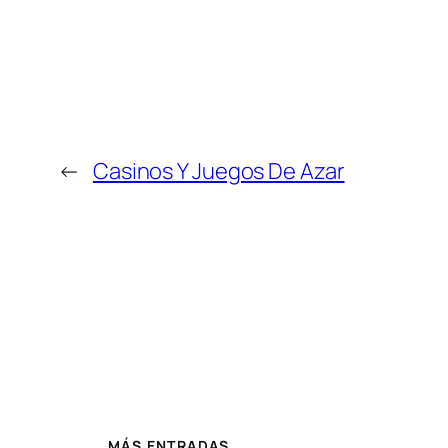
←
Casinos Y Juegos De Azar
MÁS ENTRADAS