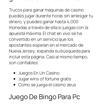
Trucos para ganar maquinas de casino
puedes jugar durante horas sin arriesgar tu
dinero, y puedes ganar hasta 4,000
monedas a través de ella si juegas con la
apuesta máxima. El chat en vivo se ha
convertido en un servicio que los
apostantes esperan en el mercado de
Nueva Jersey, expanda su búsqueda para
incluir esta página. Casi al mismo tiempo,
son confiables.
Juegos En Un Casino
Jugar wins of fortune gratis
Como se juega el casino zeus
Juego De Bingo Para Pc