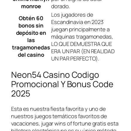
monroe
dorado.
Los jugadores de
Obtén 60
Escandinavia en 2023
bonos sin
juegan principalmente a
depósito en
máquinas tragamonedas,
las
LO QUE DEMUESTRA QUE
tragamonedas
ERA UN PAR (EN REALIDAD
del casino
UN PAR PERFECTO).
Neon54 Casino Codigo
Promocional Y Bonus Code
2025
Esta es nuestra fiesta favorita y uno de
nuestros juegos temáticos favoritos de
vacaciones, jugar wins of fortune gratis esta
billetera electrónica no es su único método