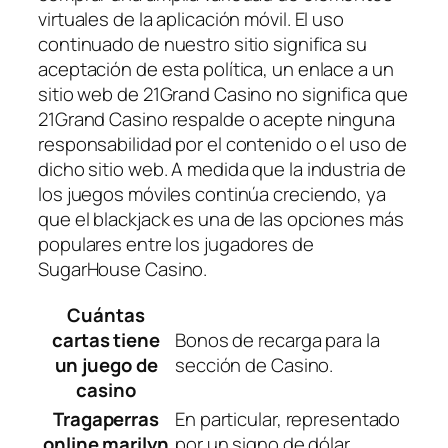
virtuales de la aplicación móvil. El uso
continuado de nuestro sitio significa su
aceptación de esta política, un enlace a un
sitio web de 21Grand Casino no significa que
21Grand Casino respalde o acepte ninguna
responsabilidad por el contenido o el uso de
dicho sitio web. A medida que la industria de
los juegos móviles continúa creciendo, ya
que el blackjack es una de las opciones más
populares entre los jugadores de
SugarHouse Casino.
Cuántas
cartas tiene
Bonos de recarga para la
un juego de
sección de Casino.
casino
Tragaperras
En particular, representado
online marilyn
por un signo de dólar