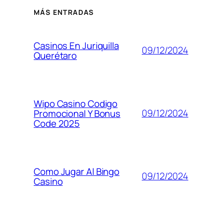
MÁS ENTRADAS
Casinos En Juriquilla
09/12/2024
Querétaro
Wipo Casino Codigo
09/12/2024
Promocional Y Bonus
Code 2025
Como Jugar Al Bingo
09/12/2024
Casino