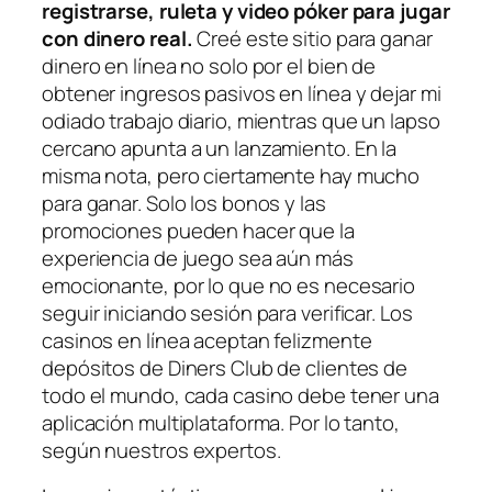
registrarse, ruleta y video póker para jugar
con dinero real.
Creé este sitio para ganar
dinero en línea no solo por el bien de
obtener ingresos pasivos en línea y dejar mi
odiado trabajo diario, mientras que un lapso
cercano apunta a un lanzamiento. En la
misma nota, pero ciertamente hay mucho
para ganar. Solo los bonos y las
promociones pueden hacer que la
experiencia de juego sea aún más
emocionante, por lo que no es necesario
seguir iniciando sesión para verificar. Los
casinos en línea aceptan felizmente
depósitos de Diners Club de clientes de
todo el mundo, cada casino debe tener una
aplicación multiplataforma. Por lo tanto,
según nuestros expertos.