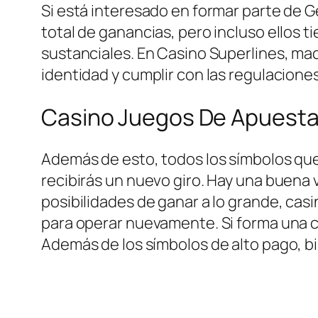
Si está interesado en formar parte de G
total de ganancias, pero incluso ellos
sustanciales. En Casino Superlines, ma
identidad y cumplir con las regulacione
Casino Juegos De Apuest
Además de esto, todos los símbolos que
recibirás un nuevo giro. Hay una buena
posibilidades de ganar a lo grande, cas
para operar nuevamente. Si forma una c
Además de los símbolos de alto pago, b