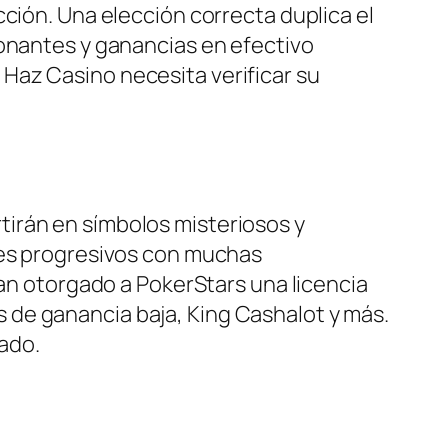
ción. Una elección correcta duplica el
ionantes y ganancias en efectivo
Haz Casino necesita verificar su
irán en símbolos misteriosos y
tes progresivos con muchas
han otorgado a PokerStars una licencia
 de ganancia baja, King Cashalot y más.
ado.