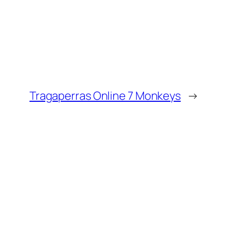
Tragaperras Online 7 Monkeys
→