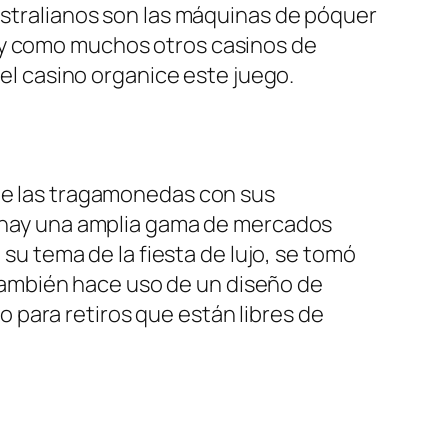
australianos son las máquinas de póquer
 y como muchos otros casinos de
 el casino organice este juego.
 de las tragamonedas con sus
o, hay una amplia gama de mercados
 su tema de la fiesta de lujo, se tomó
ambién hace uso de un diseño de
 para retiros que están libres de