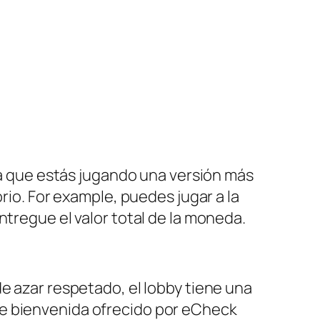
 Ya que estás jugando una versión más
rio. For example, puedes jugar a la
ntregue el valor total de la moneda.
e azar respetado, el lobby tiene una
de bienvenida ofrecido por eCheck