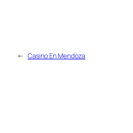
←
Casino En Mendoza