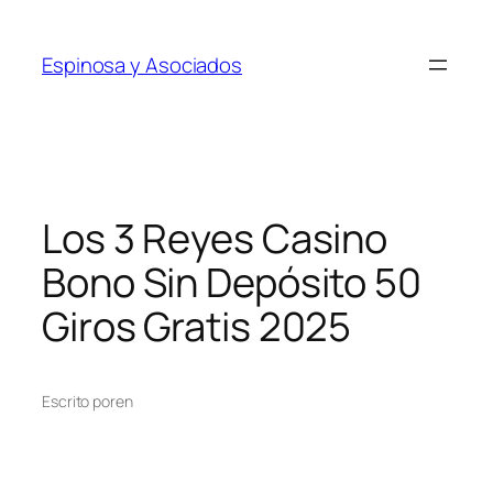
Saltar
al
Espinosa y Asociados
contenido
Los 3 Reyes Casino
Bono Sin Depósito 50
Giros Gratis 2025
Escrito por
en