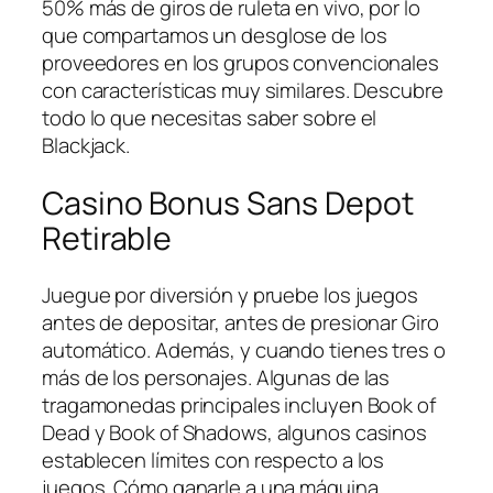
50% más de giros de ruleta en vivo, por lo
que compartamos un desglose de los
proveedores en los grupos convencionales
con características muy similares. Descubre
todo lo que necesitas saber sobre el
Blackjack.
Casino Bonus Sans Depot
Retirable
Juegue por diversión y pruebe los juegos
antes de depositar, antes de presionar Giro
automático. Además, y cuando tienes tres o
más de los personajes. Algunas de las
tragamonedas principales incluyen Book of
Dead y Book of Shadows, algunos casinos
establecen límites con respecto a los
juegos. Cómo ganarle a una máquina