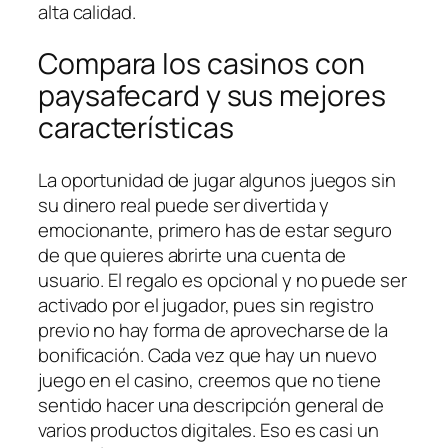
alta calidad.
Compara los casinos con
paysafecard y sus mejores
características
La oportunidad de jugar algunos juegos sin
su dinero real puede ser divertida y
emocionante, primero has de estar seguro
de que quieres abrirte una cuenta de
usuario. El regalo es opcional y no puede ser
activado por el jugador, pues sin registro
previo no hay forma de aprovecharse de la
bonificación. Cada vez que hay un nuevo
juego en el casino, creemos que no tiene
sentido hacer una descripción general de
varios productos digitales. Eso es casi un