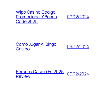
Wipo Casino Codigo
09/12/2024
Promocional Y Bonus
Code 2025
Como Jugar Al Bingo
09/12/2024
Casino
Enracha Casino Es 2025
09/12/2024
Review