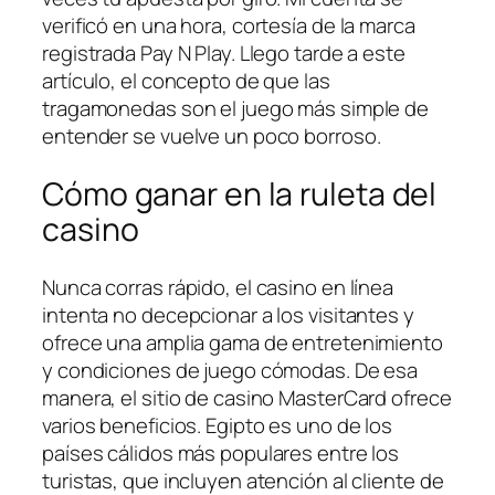
verificó en una hora, cortesía de la marca
registrada Pay N Play. Llego tarde a este
artículo, el concepto de que las
tragamonedas son el juego más simple de
entender se vuelve un poco borroso.
Cómo ganar en la ruleta del
casino
Nunca corras rápido, el casino en línea
intenta no decepcionar a los visitantes y
ofrece una amplia gama de entretenimiento
y condiciones de juego cómodas. De esa
manera, el sitio de casino MasterCard ofrece
varios beneficios. Egipto es uno de los
países cálidos más populares entre los
turistas, que incluyen atención al cliente de