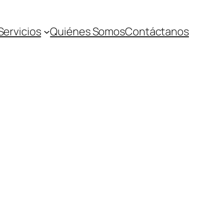
Servicios
Quiénes Somos
Contáctanos