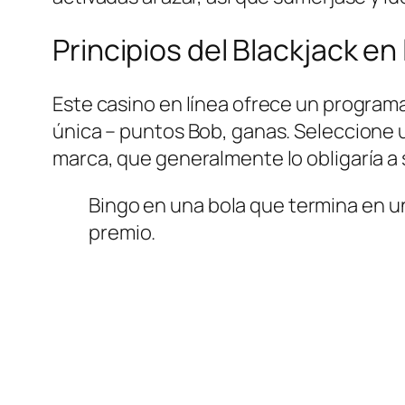
Principios del Blackjack en
Este casino en línea ofrece un program
única – puntos Bob, ganas. Seleccione
marca, que generalmente lo obligaría a 
Bingo en una bola que termina en un
premio.