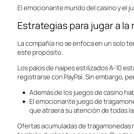
El emocionante mundo del casino y el j
Estrategias para jugar a la
La compañía no se enfoca en un solo tem
este propósito.
Los palos de naipes estilizados A-10 es
registrarse con PayPal. Sin embargo, p
Además de los juegos de casino hab
El emocionante juego de tragamone
que atraerá su atención de todas las
Ofertas acumuladas de tragamonedas m