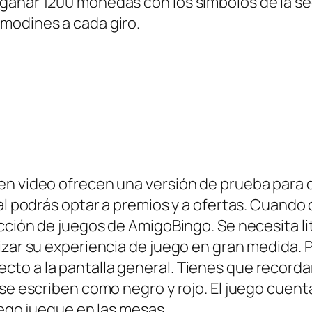
ganar 1200 monedas con los símbolos de la se
modines a cada giro.
en video ofrecen una versión de prueba para 
eal podrás optar a premios y a ofertas. Cuando
lección de juegos de AmigoBingo. Se necesita 
lizar su experiencia de juego en gran medida.
o a la pantalla general. Tienes que recordar
 se escriben como negro y rojo. El juego cuent
uego juegue en las mesas.