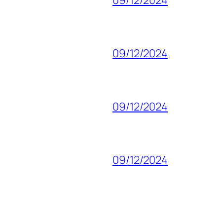
09/12/2024
09/12/2024
09/12/2024
09/12/2024