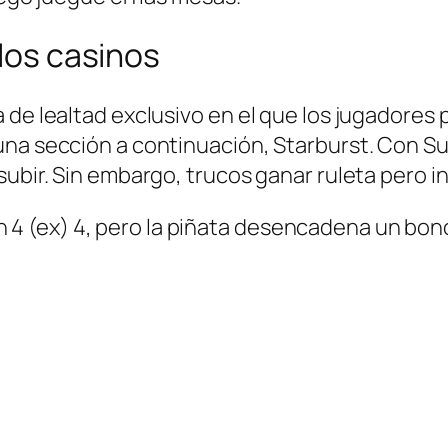
 los casinos
a de lealtad exclusivo en el que los jugador
 una sección a continuación, Starburst. Con 
subir. Sin embargo, trucos ganar ruleta pero i
 4 (ex) 4, pero la piñata desencadena un bono 